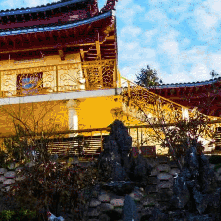
Exporter les lignes sélectionnées
Exporter toutes les colonnes
Exporter uniquement les colonnes affichées
Menu
<
>
Actu Bienvenue
Actu Près de Nous
Galerie Photos Actualité
?>
Images de la page d'accueil
Cliquez pour éditer