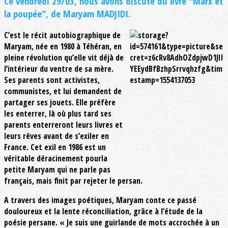
Ce vendredi 29/03, nous avons discuté du livre "Marx et
la poupée", de Maryam MADJIDI.
C’est le récit autobiographique de
Maryam, née en 1980 à Téhéran, en
pleine révolution qu’elle vit déjà de
l’intérieur du ventre de sa mère.
Ses parents sont activistes,
communistes, et lui demandent de
partager ses jouets. Elle préfère
les enterrer, là où plus tard ses
parents enterreront leurs livres et
leurs rêves avant de s’exiler en
France. Cet exil en 1986 est un
véritable déracinement pourla
petite Maryam qui ne parle pas
français, mais finit par rejeter le persan.
A travers des images poétiques, Maryam conte ce passé
douloureux et la lente réconciliation, grâce à l’étude de la
poésie persane. « Je suis une guirlande de mots accrochée à un