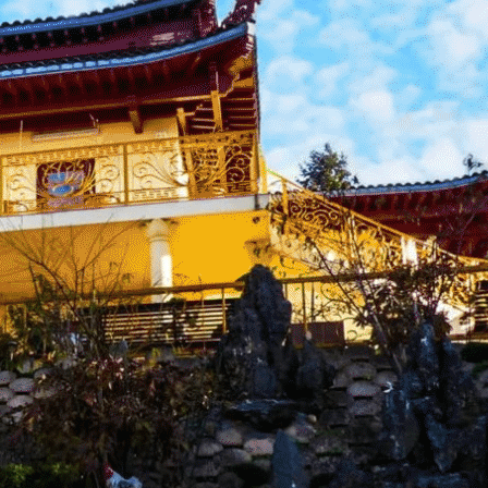
Exporter les lignes sélectionnées
Exporter toutes les colonnes
Exporter uniquement les colonnes affichées
Menu
<
>
Acccueil-Rencontre
Bridge
Cercle de Lecture
Cuisine
English Conversation
Promenade - pause café
Rando villages
Sorties culturelles
Soirées à thèmes
Tarot
?>