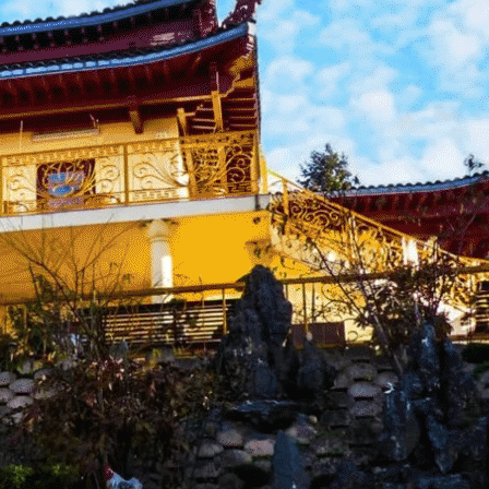
Exporter les lignes sélectionnées
Exporter toutes les colonnes
Exporter uniquement les colonnes affichées
Menu
<
>
Actu Bienvenue
Actu Près de Nous
Galerie Photos Actualité
?>
Images de la page d'accueil
Cliquez pour éditer