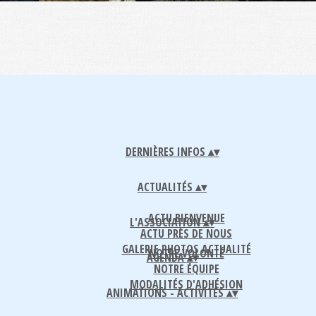
DERNIÈRES INFOS
▴
▾
ACTUALITÉS
▴
▾
ACTU BIENVENUE
L'ASSOCIATION
▴
▾
ACTU PRÈS DE NOUS
GALERIE PHOTOS ACTUALITÉ
NOTRE VOLONTÉ
AGENDA
▴
▾
NOTRE ÉQUIPE
MODALITÉS D'ADHÉSION
ANIMATIONS - ACTIVITÉS
▴
▾