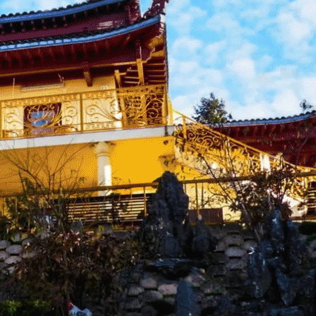
Exporter les lignes sélectionnées
Exporter toutes les colonnes
Exporter uniquement les colonnes affichées
Menu
<
>
Actu Bienvenue
Actu Près de Nous
Galerie Photos Actualité
?>
Images de la page d'accueil
Cliquez pour éditer