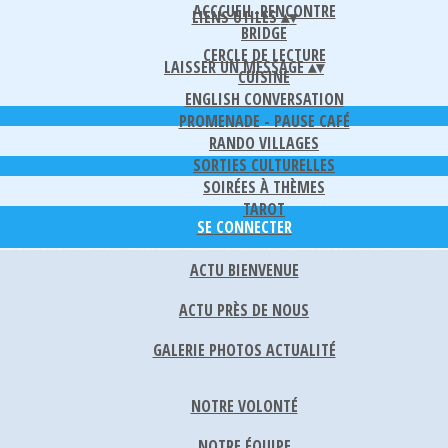
ACCCUEIL-RENCONTRE
LIENS UTILES
▴
▾
BRIDGE
CERCLE DE LECTURE
LAISSER UN MESSAGE
▴
▾
CUISINE
ENGLISH CONVERSATION
PROMENADE - PAUSE CAFÉ
RANDO VILLAGES
SORTIES CULTURELLES
SOIRÉES À THÈMES
TAROT
SE CONNECTER
ACTU BIENVENUE
ACTU PRÈS DE NOUS
GALERIE PHOTOS ACTUALITÉ
NOTRE VOLONTÉ
NOTRE ÉQUIPE