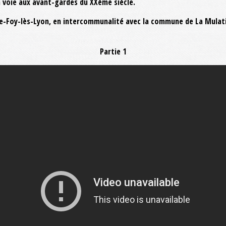
a voie aux avant-gardes du XXème siècle.
nte-Foy-lès-Lyon, en intercommunalité avec la commune de La Mula
Partie 1