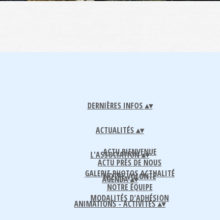
DERNIÈRES INFOS
▴
▾
ACTUALITÉS
▴
▾
ACTU BIENVENUE
L'ASSOCIATION
▴
▾
ACTU PRÈS DE NOUS
GALERIE PHOTOS ACTUALITÉ
NOTRE VOLONTÉ
AGENDA
▴
▾
NOTRE ÉQUIPE
MODALITÉS D'ADHÉSION
ANIMATIONS - ACTIVITÉS
▴
▾