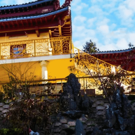
Exporter les lignes sélectionnées
Exporter toutes les colonnes
Exporter uniquement les colonnes affichées
Menu
<
>
Actu Bienvenue
Actu Près de Nous
Galerie Photos Actualité
?>
Images de la page d'accueil
Cliquez pour éditer