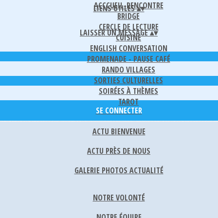
ACCCUEIL-RENCONTRE
LIENS UTILES
▴
▾
BRIDGE
CERCLE DE LECTURE
LAISSER UN MESSAGE
▴
▾
CUISINE
ENGLISH CONVERSATION
PROMENADE - PAUSE CAFÉ
RANDO VILLAGES
SORTIES CULTURELLES
SOIRÉES À THÈMES
TAROT
SE CONNECTER
ACTU BIENVENUE
ACTU PRÈS DE NOUS
GALERIE PHOTOS ACTUALITÉ
NOTRE VOLONTÉ
NOTRE ÉQUIPE