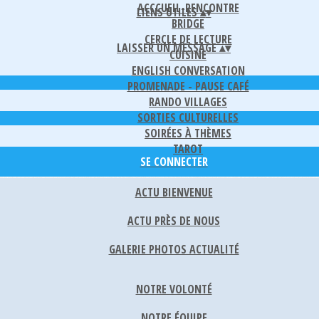
ACCCUEIL-RENCONTRE
LIENS UTILES
▴
▾
BRIDGE
CERCLE DE LECTURE
LAISSER UN MESSAGE
▴
▾
CUISINE
ENGLISH CONVERSATION
PROMENADE - PAUSE CAFÉ
RANDO VILLAGES
SORTIES CULTURELLES
SOIRÉES À THÈMES
TAROT
SE CONNECTER
ACTU BIENVENUE
ACTU PRÈS DE NOUS
GALERIE PHOTOS ACTUALITÉ
NOTRE VOLONTÉ
NOTRE ÉQUIPE