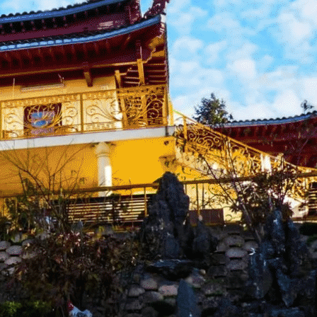
Exporter les lignes sélectionnées
Exporter toutes les colonnes
Exporter uniquement les colonnes affichées
Menu
<
>
Actu Bienvenue
Actu Près de Nous
Galerie Photos Actualité
?>
Images de la page d'accueil
Cliquez pour éditer