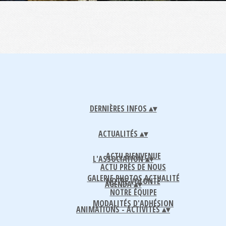
DERNIÈRES INFOS
▴
▾
ACTUALITÉS
▴
▾
ACTU BIENVENUE
L'ASSOCIATION
▴
▾
ACTU PRÈS DE NOUS
GALERIE PHOTOS ACTUALITÉ
NOTRE VOLONTÉ
AGENDA
▴
▾
NOTRE ÉQUIPE
MODALITÉS D'ADHÉSION
ANIMATIONS - ACTIVITÉS
▴
▾