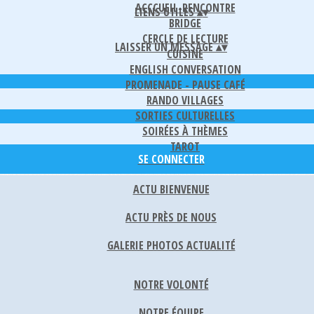
ACCCUEIL-RENCONTRE
LIENS UTILES
▴
▾
BRIDGE
CERCLE DE LECTURE
LAISSER UN MESSAGE
▴
▾
CUISINE
ENGLISH CONVERSATION
PROMENADE - PAUSE CAFÉ
RANDO VILLAGES
SORTIES CULTURELLES
SOIRÉES À THÈMES
TAROT
SE CONNECTER
ACTU BIENVENUE
ACTU PRÈS DE NOUS
GALERIE PHOTOS ACTUALITÉ
NOTRE VOLONTÉ
NOTRE ÉQUIPE