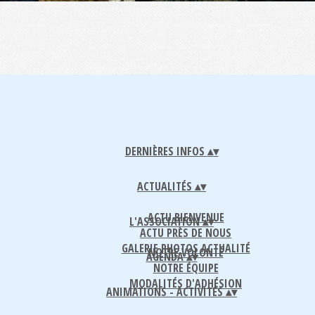
DERNIÈRES INFOS
▴
▾
ACTUALITÉS
▴
▾
ACTU BIENVENUE
L'ASSOCIATION
▴
▾
ACTU PRÈS DE NOUS
GALERIE PHOTOS ACTUALITÉ
NOTRE VOLONTÉ
AGENDA
▴
▾
NOTRE ÉQUIPE
MODALITÉS D'ADHÉSION
ANIMATIONS - ACTIVITÉS
▴
▾