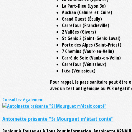
La Part-Dieu (Lyon 3e)
Auchan (Caluire-et-Cuire)
Grand Ouest (Écully)
Carrefour (Francheville)
2 Vallées (Givors)
St Genis 2 (Saint-Genis-Laval)
Porte des Alpes (Saint-Priest)
7 Chemins (Vaulx-en-Velin)
Carré de Soie (Vaulx-en-Velin)
Carrefour (Vénissieux)
Ikéa (Vénissieux)
Pour rappel, le pass sanitaire peut être 
avec un test antigénique ou PCR négatif 
Consultez également
Antoinette présente "Si Mourguet m'était conté"
Bonjour à Toutes et à Tous,Pour information, Antoinette ARNAULT