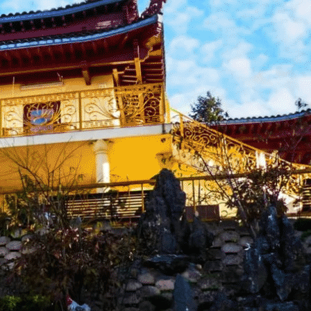
Exporter les lignes sélectionnées
Exporter toutes les colonnes
Exporter uniquement les colonnes affichées
Menu
<
>
Actu Bienvenue
Actu Près de Nous
Galerie Photos Actualité
?>
Images de la page d'accueil
Cliquez pour éditer