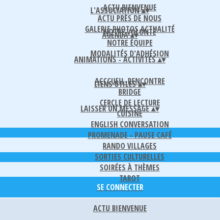
ACTU BIENVENUE
L'ASSOCIATION
▴
▾
ACTU PRÈS DE NOUS
GALERIE PHOTOS ACTUALITÉ
NOTRE VOLONTÉ
AGENDA
▴
▾
NOTRE ÉQUIPE
MODALITÉS D'ADHÉSION
ANIMATIONS - ACTIVITÉS
▴
▾
ACCCUEIL-RENCONTRE
LIENS UTILES
▴
▾
BRIDGE
CERCLE DE LECTURE
LAISSER UN MESSAGE
▴
▾
CUISINE
ENGLISH CONVERSATION
PROMENADE - PAUSE CAFÉ
RANDO VILLAGES
SORTIES CULTURELLES
SOIRÉES À THÈMES
TAROT
SE CONNECTER
ACTU BIENVENUE