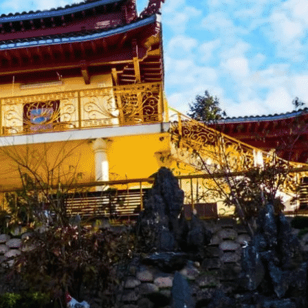
Exporter les lignes sélectionnées
Exporter toutes les colonnes
Exporter uniquement les colonnes affichées
Menu
<
>
Acccueil-Rencontre
Bridge
Cercle de Lecture
Cuisine
English Conversation
Promenade - pause café
Rando villages
Sorties culturelles
Soirées à thèmes
Tarot
?>