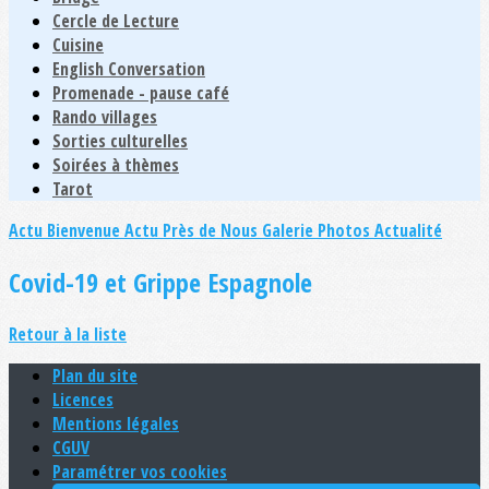
Cercle de Lecture
Cuisine
English Conversation
Promenade - pause café
Rando villages
Sorties culturelles
Soirées à thèmes
Tarot
Actu Bienvenue
Actu Près de Nous
Galerie Photos Actualité
Covid-19 et Grippe Espagnole
Retour à la liste
Plan du site
Licences
Mentions légales
CGUV
Paramétrer vos cookies