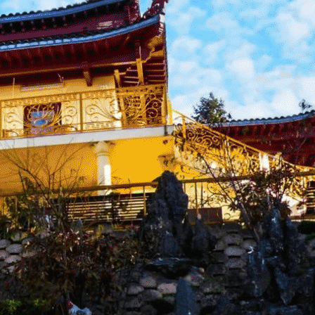
Menu
<
>
Actu Bienvenue
Actu Près de Nous
Galerie Photos Actualité
?>
Images de la page d'accueil
Cliquez pour éditer