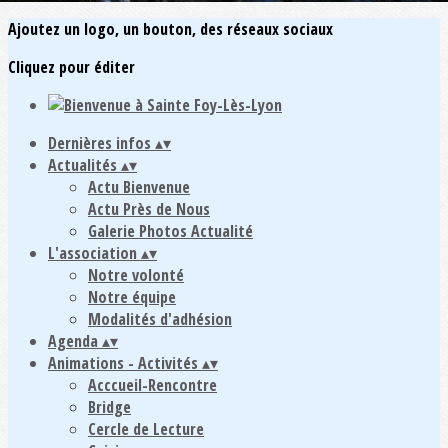
Ajoutez un logo, un bouton, des réseaux sociaux
Cliquez pour éditer
Dernières infos
▴
▾
Actualités
▴
▾
Actu Bienvenue
Actu Près de Nous
Galerie Photos Actualité
L'association
▴
▾
Notre volonté
Notre équipe
Modalités d'adhésion
Agenda
▴
▾
Animations - Activités
▴
▾
Acccueil-Rencontre
Bridge
Cercle de Lecture