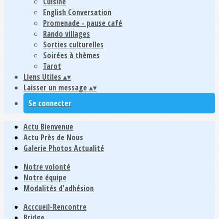
Cuisine
English Conversation
Promenade - pause café
Rando villages
Sorties culturelles
Soirées à thèmes
Tarot
Liens Utiles
▴
▾
Laisser un message
▴
▾
Se connecter
Actu Bienvenue
Actu Près de Nous
Galerie Photos Actualité
Notre volonté
Notre équipe
Modalités d'adhésion
Acccueil-Rencontre
Bridge