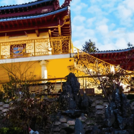
Menu
<
>
Actu Bienvenue
Actu Près de Nous
Galerie Photos Actualité
?>
Images de la page d'accueil
Cliquez pour éditer