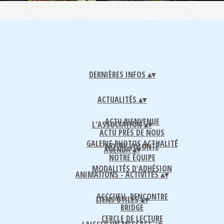
DERNIÈRES INFOS
▴
▾
ACTUALITÉS
▴
▾
ACTU BIENVENUE
L'ASSOCIATION
▴
▾
ACTU PRÈS DE NOUS
GALERIE PHOTOS ACTUALITÉ
NOTRE VOLONTÉ
AGENDA
▴
▾
NOTRE ÉQUIPE
MODALITÉS D'ADHÉSION
ANIMATIONS - ACTIVITÉS
▴
▾
ACCCUEIL-RENCONTRE
LIENS UTILES
▴
▾
BRIDGE
CERCLE DE LECTURE