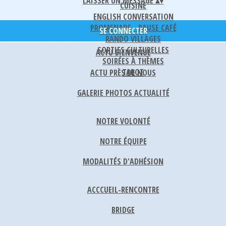
LAISSER UN MESSAGE
▴
▾
CUISINE
ENGLISH CONVERSATION
PROMENADE - PAUSE CAFÉ
SE CONNECTER
RANDO VILLAGES
SORTIES CULTURELLES
ACTU BIENVENUE
SOIRÉES À THÈMES
TAROT
ACTU PRÈS DE NOUS
GALERIE PHOTOS ACTUALITÉ
NOTRE VOLONTÉ
NOTRE ÉQUIPE
MODALITÉS D'ADHÉSION
ACCCUEIL-RENCONTRE
BRIDGE