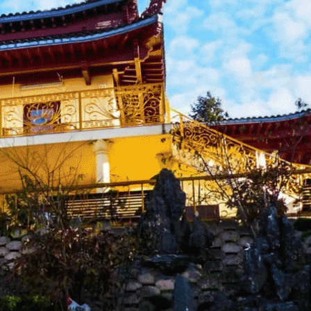
Exporter les lignes sélectionnées
Exporter toutes les colonnes
Exporter uniquement les colonnes affichées
Menu
<
>
Actu Bienvenue
Actu Près de Nous
Galerie Photos Actualité
?>
Images de la page d'accueil
Cliquez pour éditer