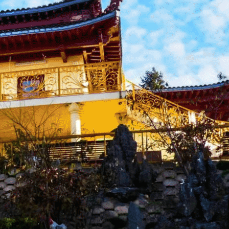
Exporter les lignes sélectionnées
Exporter toutes les colonnes
Exporter uniquement les colonnes affichées
Menu
<
>
Actu Bienvenue
Actu Près de Nous
Galerie Photos Actualité
?>
Images de la page d'accueil
Cliquez pour éditer