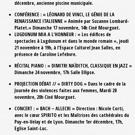
décembre, ancienne piscine municipale.
CONFÉRENCE : « LÉONARD DE VINCI, LE GÉNIE DE LA
RENAISSANCE ITALIENNE » Animée par Suzanne Lombard-
Platet.» Dimanche 17 novembre, 14h Ciné Mourguet.
LUGDUNUM MIA A L'HONNEUR : « Les édifices de
spectacles à Lugdunum et dans le monde romain », jeudi
21 novembre à 19h, à l'Espace Culturel Jean Salles, en
présence de Caroline Lefebvre.
RÉCITAL PIANO : « DIMITRI NAÏDITCH, CLASSIQUE EN JAZZ »
Dimanche 24 novembre, 17h Salle Ellipse.
PROJECTION DÉBAT // « DIRTY DOG » Dans le cadre de la
Journée des violences faites aux femmes, Mardi 28
novembre, 20h Ciné Mourguet.
CONCERT : « BACH – ALLECRI » Direction : Nicole Corti,
avec le cœur SPIRITO et les Maîtrises des cathédrales du
Puy-en-Velay et de Lyon. Dimanche 1er décembre, 17h,
Eglise Saint-Luc.