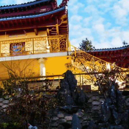
Exporter les lignes sélectionnées
Exporter toutes les colonnes
Exporter uniquement les colonnes affichées
Menu
<
>
Actu Bienvenue
Actu Près de Nous
Galerie Photos Actualité
?>
Images de la page d'accueil
Cliquez pour éditer