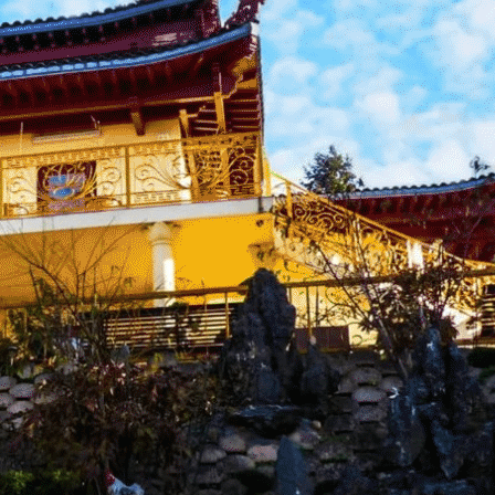
Exporter les lignes sélectionnées
Exporter toutes les colonnes
Exporter uniquement les colonnes affichées
Menu
<
>
Actu Bienvenue
Actu Près de Nous
Galerie Photos Actualité
?>
Images de la page d'accueil
Cliquez pour éditer